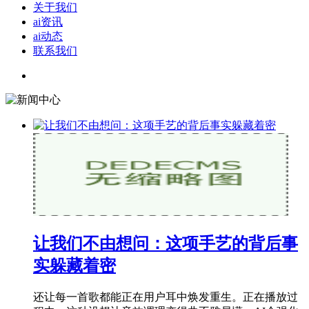
关于我们
ai资讯
ai动态
联系我们
让我们不由想问：这项手艺的背后事
实躲藏着密
还让每一首歌都能正在用户耳中焕发重生。正在播放过